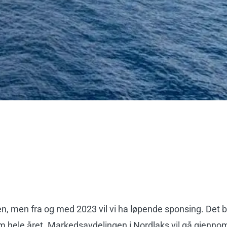
en, men fra og med 2023 vil vi ha løpende sponsing. Det b
om hele året. Markedsavdelingen i Nordlaks vil gå gjenno