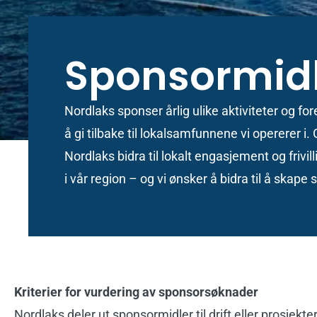
Sponsormid
Nordlaks sponser årlig ulike aktiviteter og fo
å gi tilbake til lokalsamfunnene vi opererer
Nordlaks bidra til lokalt engasjement og frivil
i vår region – og vi ønsker å bidra til å skape 
Kriterier for vurdering av sponsorsøknader
Nordlaks deler ut sponsormidler til drift eller prosjekter 