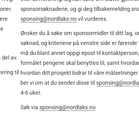
joner.
sponsorsøknadene, og gi deg tilbakemelding sn
dere
sponsing@nordlaks.no
vil vurderes.
ne
Ønsker du å søke om sponsormidler til ditt lag, o
søknad, og kriteriene på venstre side er førende
må du blant annet oppgi epost til kontaktperson,
 del av.
formålet pengene skal benyttes til, samt hvordan
ering til
hvordan ditt prosjekt bidrar til våre målsetninge
ber vi om at du sender disse til
sponsing@nordla
4-6 uker.
Søk via
sponsing@nordlaks.no