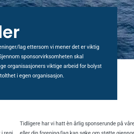
ler
reninger/lag ettersom vi mener det er viktig
 i. Gjennom sponsorvirksomheten skal
lige organisasjoners viktige arbeid for bolyst
stolthet i egen organisasjon.
Tidligere har vi hatt èn årlig sponserunde på vår
i regi
eller din forening/lag kan søke om støtte gjenn