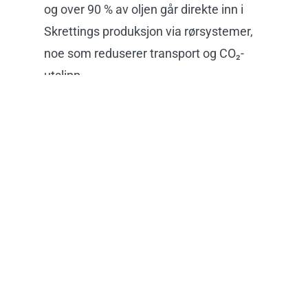
og over 90 % av oljen går direkte inn i
Skrettings produksjon via rørsystemer,
noe som reduserer transport og CO₂-
utslipp.
Ingen eksterne tilsetningsstoffer
benyttes i råstoffet; fokus på optimal
prosessutnyttelse og videre FoU for
bedre utnyttelse av filetråstoff.
Sist endret: 26. november 2025
Publisert: 11. november 2025