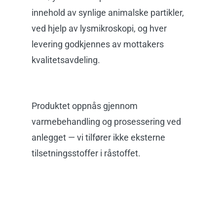
inn
e
hold
av
synlige animalske partikler
,
ved
hjelp av
lysmikroskopi, og hver
levering godkjennes av mottakers
kvalitetsavdeling.
Produktet oppnås gjennom
varmebehandling og prosessering ved
anlegget — vi tilfører ikke eksterne
tilsetningsstoffer i råstoffet.