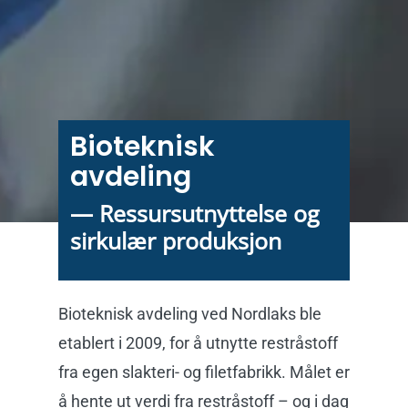
Bioteknisk
avdeling
— Ressursutnyttelse og
sirkulær produksjon
Bioteknisk avdeling ved
Nordlaks
ble
etablert i 2009
,
for å utnytte rest
råstoff
fra egen slakteri- og filetfabrikk. Målet er
å hente ut verdi fra restråstoff – og i dag