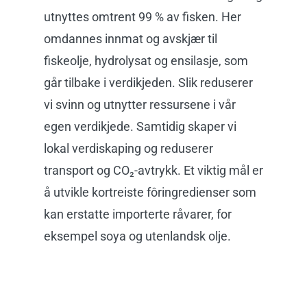
utnytte
s
omtrent 99 % av
fi
sken
.
Her
omdannes innmat og avskjær til
fiskeolje, hydrolysat og ensilasje, som
går tilbake i verdikjeden. Slik reduserer
vi svinn og utnytter ressursene i vår
egen verdikjede. Samtidig skaper vi
lokal verdiskaping og reduserer
transport og CO₂-avtrykk. Et viktig mål er
å utvikle kortreiste fôringredienser som
kan erstatte importerte råvarer, for
eksempel soya og utenlandsk olje.