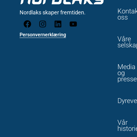
Konta
Nordlaks skaper fremtiden.
oss
Personvernerklæring
Våre
selska
Media
og
presse
Dyreve
Vår
histori