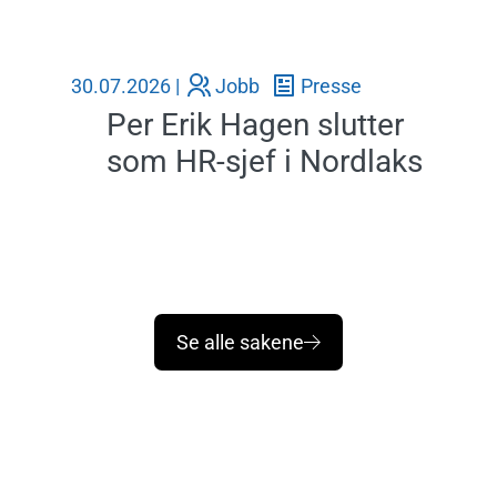
30.07.2026 |
Jobb
Presse
25.06.2
Per Erik Hagen slutter
Ukatego
som HR-sjef i Nordlaks
Å
K
Se alle sakene