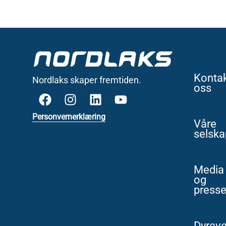
Konta
Nordlaks skaper fremtiden.
oss
Personvernerklæring
Våre
selska
Media
og
press
Dyreve