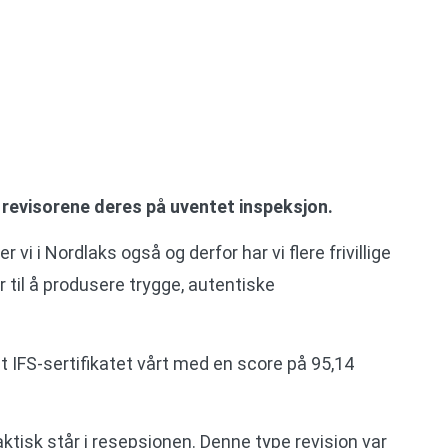
m revisorene deres på uventet inspeksjon.
vi i Nordlaks også og derfor har vi flere frivillige
r til å produsere trygge, autentiske
et IFS-sertifikatet vårt med en score på 95,14
aktisk står i resepsjonen. Denne type revisjon var