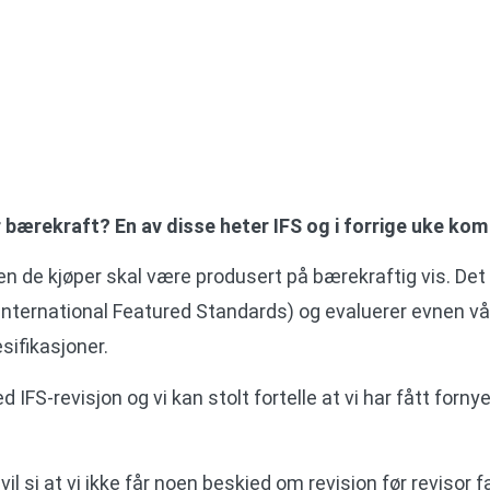
 bærekraft? En av disse heter IFS og i forrige uke ko
n de kjøper skal være produsert på bærekraftig vis. Det er 
 (International Featured Standards) og evaluerer evnen vå
sifikasjoner.
 IFS-revisjon og vi kan stolt fortelle at vi har fått forny
 si at vi ikke får noen beskjed om revisjon før revisor f