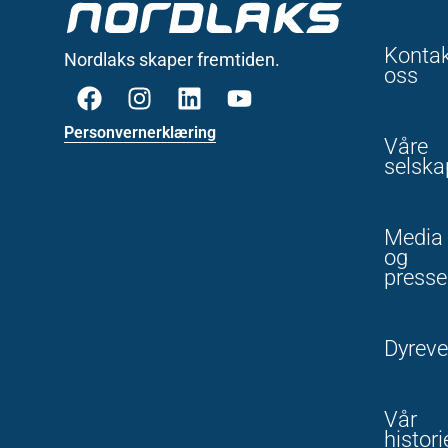
Konta
Nordlaks skaper fremtiden.
oss
Personvernerklæring
Våre
selska
Media
og
presse
Dyreve
Vår
histori