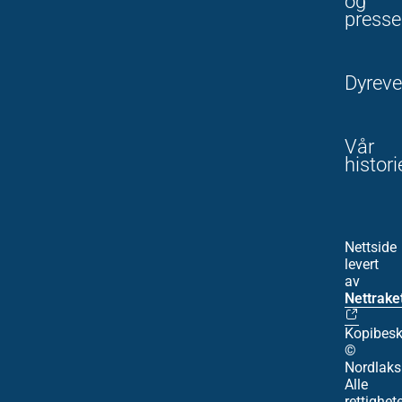
og
presse
Dyreve
Vår
histori
Nettside
levert
av
Nettrake
Kopibesk
©
Nordlaks
Alle
rettighet