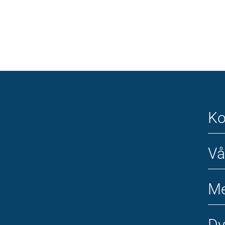
Ko
Vå
Me
Dy