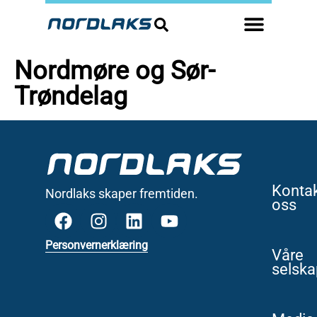
Nordmøre og Sør-
Trøndelag
Konta
Nordlaks skaper fremtiden.
oss
Personvernerklæring
Våre
selska