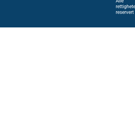
Alle
rettighet
reservert