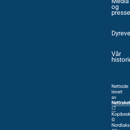
Media
og
press
Dyreve
Vår
histori
Nettside
levert
av
Nettraket
Kopibesk
©
Nordlaks