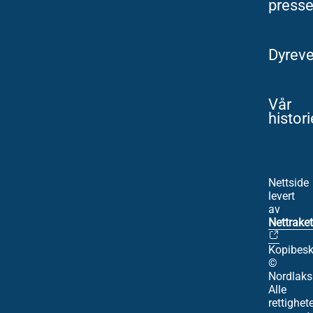
press
Dyreve
Vår
histori
Nettside
levert
av
Nettraket
Kopibesk
©
Nordlaks
Alle
rettighet