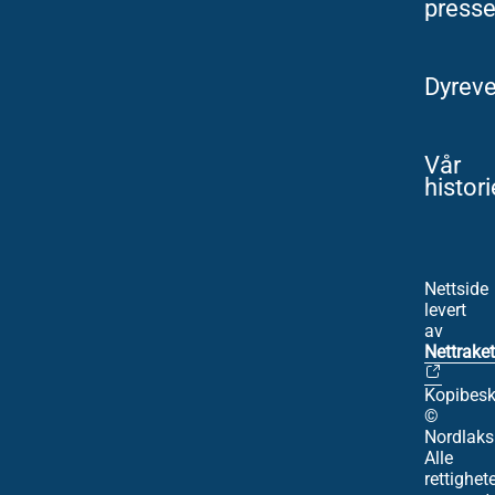
press
Dyreve
Vår
histori
Nettside
levert
av
Nettraket
Kopibesk
©
Nordlaks
Alle
rettighet