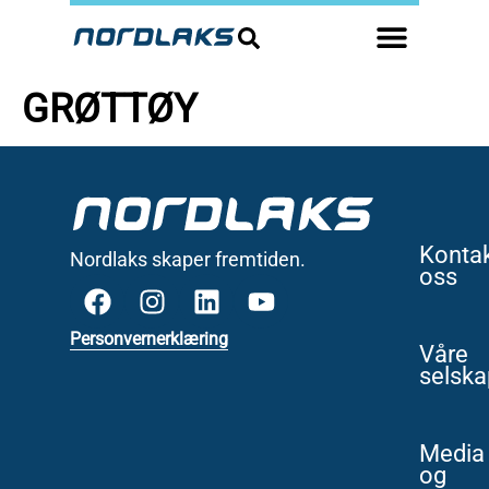
GRØTTØY
Konta
Nordlaks skaper fremtiden.
oss
Personvernerklæring
Våre
selska
Media
og