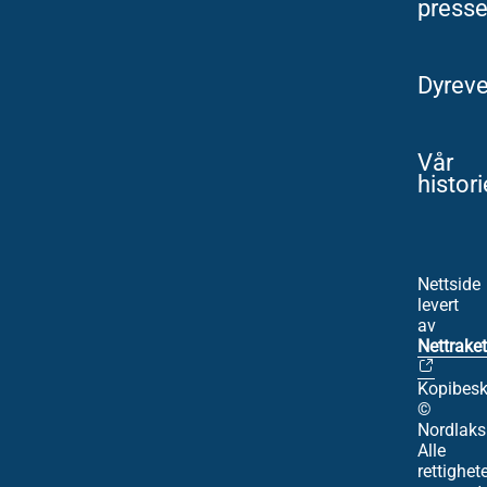
press
Dyreve
Vår
histori
Nettside
levert
av
Nettraket
Kopibesk
©
Nordlaks
Alle
rettighet