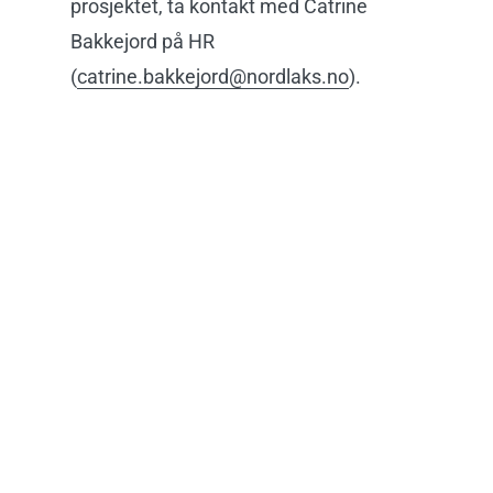
prosjektet, ta kontakt med Catrine
Bakkejord på HR
(
catrine.bakkejord@nordlaks.no
).