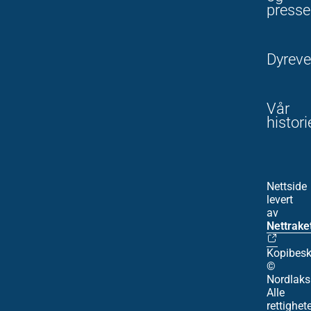
presse
Dyreve
Vår
histori
Nettside
levert
av
Nettrake
Kopibesk
©
Nordlaks
Alle
rettighet