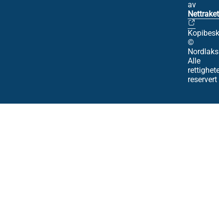
av
Nettraket
Kopibesk
©
Nordlaks
Alle
rettighet
reservert