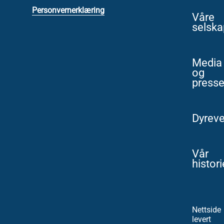
Personvernerklæring
Våre
selska
Media
og
press
Dyreve
Vår
histori
Nettside
levert