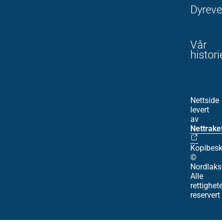
Dyreve
Vår
histori
Nettside
levert
av
Nettrake
Kopibesk
©
Nordlaks
Alle
rettighet
reservert